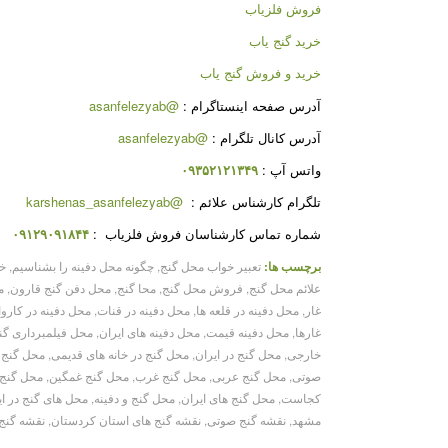
فروش فلزیاب
خرید گنج یاب
خرید و فروش گنج یاب
آدرس صفحه اینستاگرام :
@asanfelezyab
آدرس کانال تلگرام :
@asanfelezyab
واتس آپ :
۰۹۳۵۲۱۲۱۳۴۹
تلگرام کارشناس علائم :
@karshenas_asanfelezyab
شماره تماس کارشناسان فروش فلزیاب :
۰۹۱۲۹۰۹۱۸۴۴
برچسب ها:
تعبیر خواب محل گنج
,
چگونه محل دفینه را بشناسیم
,
خا
علائم محل گنج
,
فروش محل گنج
,
محا گنج
,
محل دفن گنج قارون
,
م
غار
,
محل دفینه در قلعه ها
,
محل دفینه در قنات
,
محل دفینه در کاروا
غارها
,
محل دفینه قیمت
,
محل دفینه های ایران
,
محل فیلمبرداری گن
خارجی
,
محل گنج در ایران
,
محل گنج در خانه های قدیمی
,
محل گنج 
صوتی
,
محل گنج عربی
,
محل گنج غرب
,
محل گنج غمگین
,
محل گنج 
کجاست
,
محل گنج های ایران
,
محل گنج و دفینه
,
محل های گنج در ای
مشهد
,
نقشه گنج صوتی
,
نقشه گنج های استان کردستان
,
نقشه گنج