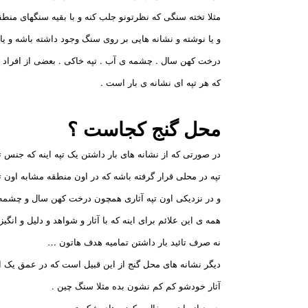
مثلا تخته سنگی که نظرتونو جلب کنه و با بقیه سنگهای منط
و یا نوشته و نشانه هایی بر روی سنگ وجود داشته باشه و یا 
درخت کهن سال . چشمه ی آب . تپه خاکی . بعضی از افراد ف
که هر تپه ای نشانه ی بار است .
محل گنج کجاست ؟
در صورتی که از نشانه های بار داشتن یک تپه اینه که جنس ت
تپه در محلی قرار گرفته باشه که در اون منطقه مشابه اون ت
و در نزدیکی اون تپه آثاری همچون درخت کهن سال و چشمه
همه ی این علائم برای اینه که با آثار و شواهد و دلیل و انگ
نه صرف تائید بار داشتن تمامیه هدف هاتون …
دیگر نشانه های محل گنج از این قبیل است که در عمق یک ال
آثار خودشو کم کم نشون بده مثلا سنگ چین .
جسد انسان . سفال و کوزه های شکسته .