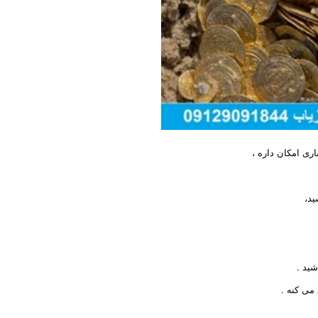
ری امکان داره ،
ید،
شید .
می کنه .