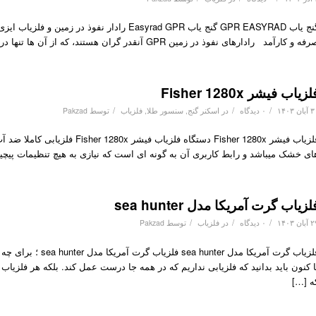
ه و کارآمد رادارهای نفوذ در زمین GPR آنقدر گران هستند، که از آن ها تنها در موسسات حرفه ای مانند سازمان مهندسی، خنثی سازی بمب و […]
لزیاب فیشر Fisher 1280x
/
/
/
ان ۱۴۰۳
۰ دیدگاه
در
اسکنر گنج
,
سنسور طلا
,
فلزیاب
توسط
Pakzad
فلزیاب فیشر Fisher 1280x دستگا
ای خشک میباشد و رابط کاربری آن به گونه ای است که نیازی به هیچ تنظیمات پیچید
لزیاب گرت آمریکا مدل sea hunter
/
/
/
ان ۱۴۰۳
۰ دیدگاه
در
فلزیاب
توسط
Pakzad
فلزیاب گرت آمریکا 
ه […]