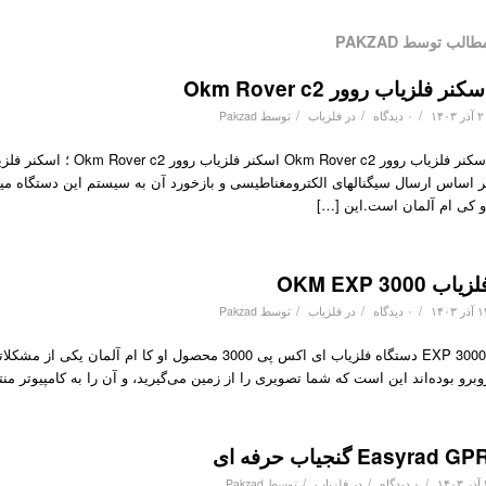
طالب توسط PAKZAD
سکنر فلزیاب روور Okm Rover c2
/
/
/
ذر ۱۴۰۳
۰ دیدگاه
در
فلزیاب
توسط
Pakzad
و کی ام آلمان است.این […]
زیاب OKM EXP 3000
/
/
/
ذر ۱۴۰۳
۰ دیدگاه
در
فلزیاب
توسط
Pakzad
EXP 3000 دستگاه فلزیاب ای اکس پی 3000 محصول او کا
وبرو بوده‌اند این است که شما تصویری را از زمین می‌گیرید، و آن را به کامپیو‌تر 
Easyrad GP گنجیاب حرفه ای
/
/
/
۱۴
۰ دیدگاه
در
فلزیاب
توسط
Pakzad