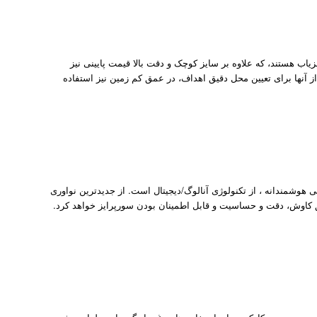
M بازرسی بدنی نمونه هایی از فلزیاب هستند، که علاوه بر سایز کوچک و دقت بالا قیمت پایینی نیز
 از آنها برای تعیین محل دقیق اهداف، در عمق کم زمین نیز استفاده
XP فرانسه فلزیاب Adventis 2 کمپانی XP فرانسه ترکیبی هوشمندانه ، از تکنولوژی آنالوگ/دیجیتال است. از جدیدترین نواوری
ق کاوش، دقت و حساسیت و قابل اطمینان بودن سورپرایز خواهد کرد.