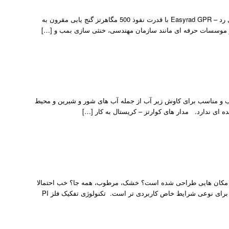
گنج یاب GPR EASYRAD گنج یاب Easyrad GPR رادار نفوذ در زمین و فلزیاب ایزی رد – Easyrad GPR با قدرت نفوذ 500 مگاهرتز گنج یابی مقرون به
ه فلزیاب فیشر Fisher 1280x فلزیابی کاملا ضد آب و مناسب برای کاوش زیر آب از جمله آب های شور و شیرین و محیط
ه ای ندارد. مدار های کوارتز – کریستال به کار […]
مدل sea hunter فلزیاب گرت آمریکا مدل sea hunter ؛ برای چه مکان هایی طراحی شده است؟ خشک، مرطوب، همه جا؟ خب احتمالا
تا کنون باید بدانید که فلزیابی نداریم که در همه جا درست عمل کند. بلکه هر فلزیاب برای نوعی شرایط خاص کاربردی تر است. تکنولوژی تفکیک فلز PI