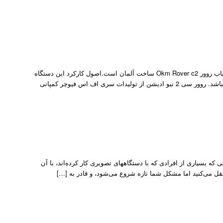
اسکنر فلزیاب روور Okm Rover c2 اسکنر فلزیاب روور Okm Rover c2 ؛ اسکنر فلزیاب روور Okm Rover c2 ساخت آلمان است.اصول کارکرد این دستگاه
بر اساس ارسال سیگنالهای الکترومغناطیسی و بازخورد آن به سیستم این دستگاه میباشد. روور سی 2 نیو ادیشن از تولیدات سری اف اس فیوچر کمپانی
 ام آلمان یکی از مشکلاتی که بسیاری از افرادی که با دستگاههای تصویری کار کرده‌اند، با آن
منتقل می‌کنید اما مشکل شما تازه شروع می‌شود، و قادر به […]