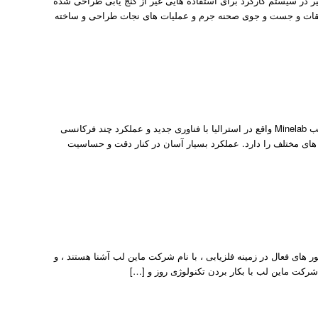
 ساخت شرکت Nokta فلزیاب نوکتا ۱۰۹ Deep Pro با کمی تغییر در سیستم کارکرد برای استفاده هایی غیر از گنج یابی طراحی شده
یقات و جست و جوی صحنه جرم و عملیات های نجات طراحی و ساخته
فلزیاب ماینلب EQUINOX 600 فلزیاب ماینلب EQUINOX 600 ؛ کمپانی فلزیاب ماینلب Minelab واقع در استرالیا با فناوری جدید و عملکرد چند فرکانسی
 های مختلف را دارد. عملکرد بسیار آسان در کنار دقت و حساسیت
ای فعال در زمینه فلزیابی ، با نام شرکت ماین لب آشنا هستند ، و
شرکت ماین لب با بکار بردن تکنولوژی روز و […]