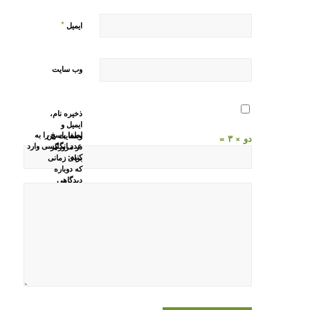
*
ایمیل
وب‌ سایت
ذخیره نام،
ایمیل و
لطفا پاسخ را به
وبسایت من
دو × ۳ =
عدد انگلیسی وارد
در مرورگر
کنید:
برای زمانی
که دوباره
دیدگاهی
می‌نویسم.