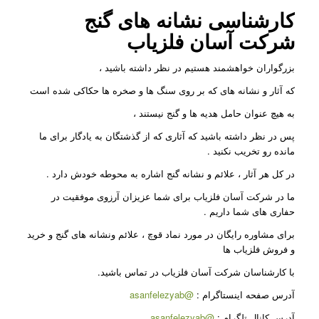
کارشناسی نشانه های گنج
شرکت
آسان فلزیاب
بزرگواران خواهشمند هستیم در نظر داشته باشید ،
که آثار و نشانه های که بر روی سنگ ها و صخره ها حکاکی شده است
به هیچ عنوان حامل هدیه ها و گنج نیستند ،
پس در نظر داشته باشید که آثاری که از گذشتگان به یادگار برای ما
مانده رو تخریب نکنید
.
در کل هر آثار ، علائم و نشانه گنج اشاره به محوطه خودش دارد
.
ما در شرکت آسان فلزیاب برای شما عزیزان آرزوی موفقیت در
حفاری های شما داریم
.
برای مشاوره رایگان در مورد نماد قوچ ، علائم ونشانه های گنج و خرید
و فروش فلزیاب ها
با کارشناسان شرکت آسان فلزیاب در تماس باشید.
آدرس صفحه اینستاگرام
:
@asanfelezyab
آدرس کانال تلگرام
:
@asanfelezyab