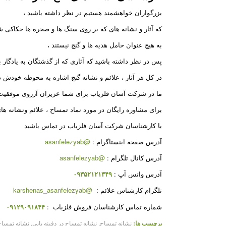
بزرگواران خواهشمند هستیم در نظر داشته باشید ،
که آثار و نشانه های که بر روی سنگ ها و صخره ها حکاکی
به هیچ عنوان حامل هدیه ها و گنج نیستند ،
پس در نظر داشته باشید که آثاری که از گذشتگان به یادگار بر
در کل هر آثار ، علائم و نشانه گنج اشاره به محوطه خودش دا
ما در شرکت آسان فلزیاب برای شما عزیزان آرزوی موفقیت 
برای مشاوره رایگان در مورد نماد تمساح ، علائم ونشانه ها
با کارشناسان شرکت آسان فلزیاب در تماس باشید
آدرس صفحه اینستاگرام :
@asanfelezyab
آدرس کانال تلگرام :
@asanfelezyab
آدرس واتس آپ :
۰۹۳۵۲۱۲۱۳۴۹
تلگرام کارشناس علائم :
@karshenas_asanfelezyab
شماره تماس کارشناسان فروش فلزیاب :
۰۹۱۲۹۰۹۱۸۴۴
برچسب ها:
نشانه تمساح
,
نشانه تمساح در دفینه یابی
,
نشانه تمساح