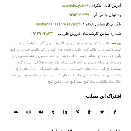
آدرس کانال تلگرام :
@asanfelezyab
پشتیبان واتس آپ :
۰۹۳۵۲۱۲۱۳۴۹
تلگرام کارشناس علائم :
@karshenas_asanfelezyab
شماره تماس کارشناسان فروش فلزیاب :
۰۹۱۲۹۰۹۱۸۴۴
برچسب ها:
پیدا کردن دفینه
,
پیدا کردن طلا
,
پیدا کردن گنج
,
چگونه گنج پیدا
کنیم
,
دفینه یابی
,
علائم گنج
,
علائم و نشانه های گنج بزرگ
,
علامت ضبردر در گنج
یابی
,
علامت گنج
,
نشانه دفینه
,
نشانه دفینه یابی
,
نشانه ضبردر
,
نشانه ضبردر در
دفینه یابی
,
نشانه ضبردر در گنج یابی
,
نشانه طلا
,
نشانه طلایابی
,
نشانه گنج
,
نشانه گنج یابی
,
نشانه های دفینه ایبی
,
نشانه های دفینه یابی
,
نشانه های گنج
,
نقشه های دفینه
,
نقشه های طلا
,
نقشه های گنج
,
نماد دفینه
,
نماد دفینه یابی
,
نماد
طلا
,
نماد طلایابی
,
نماد گنج
,
نماد گنج یابی
,
یافتن گنج
اشتراک این مطلب