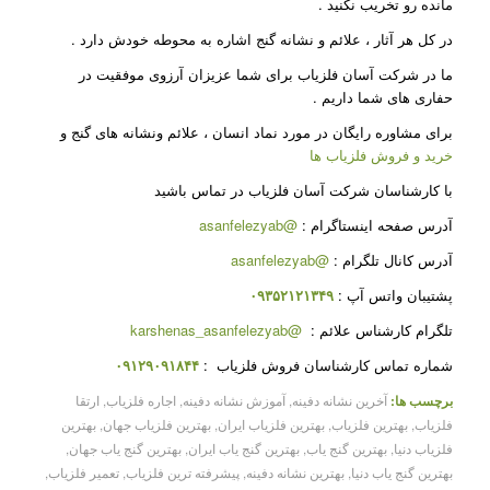
مانده رو تخریب نکنید .
در کل هر آثار ، علائم و نشانه گنج اشاره به محوطه خودش دارد .
ما در شرکت آسان فلزیاب برای شما عزیزان آرزوی موفقیت در
حفاری های شما داریم .
برای مشاوره رایگان در مورد نماد انسان ، علائم ونشانه های گنج و
خرید و فروش فلزیاب ها
با کارشناسان شرکت آسان فلزیاب در تماس باشید
آدرس صفحه اینستاگرام :
@asanfelezyab
آدرس کانال تلگرام :
@asanfelezyab
پشتیبان واتس آپ :
۰۹۳۵۲۱۲۱۳۴۹
تلگرام کارشناس علائم :
@karshenas_asanfelezyab
شماره تماس کارشناسان فروش فلزیاب :
۰۹۱۲۹۰۹۱۸۴۴
برچسب ها:
آخرین نشانه دفینه
,
آموزش نشانه دفینه
,
اجاره فلزیاب
,
ارتقا
فلزیاب
,
بهترین فلزیاب
,
بهترین فلزیاب ایران
,
بهترین فلزیاب جهان
,
بهترین
فلزیاب دنیا
,
بهترین گنج یاب
,
بهترین گنج یاب ایران
,
بهترین گنج یاب جهان
,
بهترین گنج یاب دنیا
,
بهترین نشانه دفینه
,
پیشرفته ترین فلزیاب
,
تعمیر فلزیاب
,