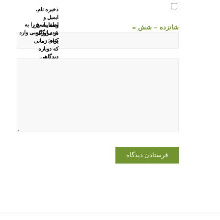
ذخیره نام،
ایمیل و
لطفا پاسخ را به
وبسایت من
شانزده − شش =
عدد انگلیسی وارد
در مرورگر
کنید:
برای زمانی
که دوباره
دیدگاهی
می‌نویسم.