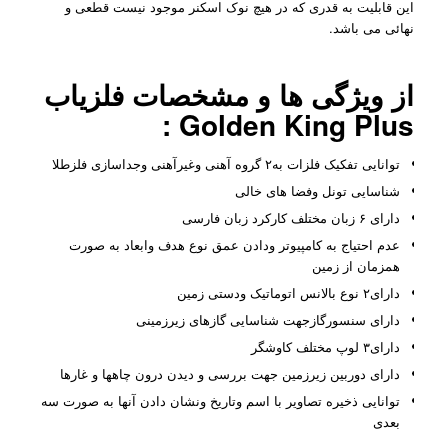
این قابلیت به قدری که در هیچ نوک اسکنر موجود نیست قطعی و
نهائی می باشد.
از ویژگی ها و مشخصات فلزیاب
Golden King Plus :
توانایی تفکیک فلزات به۲ گروه آهنی وغیرآهنی وجداسازی فلزطلا
شناسایی تونل وفضا های خالی
دارای ۶ زبان مختلف کارکرد زبان فارسی
عدم احتیاج به کامپیوتر ودادن عمق نوع هدف وابعاد به صورت
همزمان از زمین
دارای۲ نوع بالانس اتوماتیک ودستی زمین
دارای سنسورگازجهت شناسایی گازهای زیرزمینی
دارای۳ لوپ مختلف کاوشگر
دارای دوربین زیرزمین جهت بررسی و دیدن درون چاهها و غارها
توانایی ذخیره تصاویر با اسم وتاریخ ونشان دادن آنها به صورت سه
بعدی