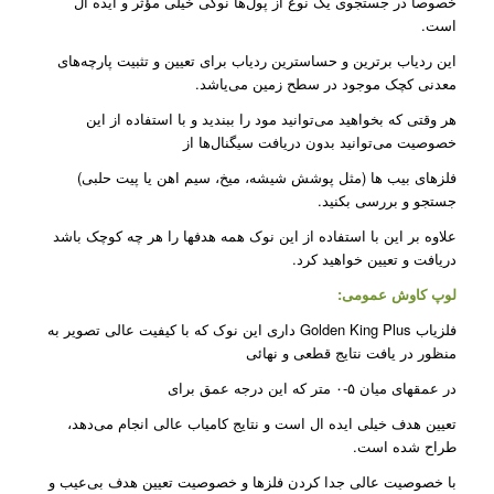
خصوصا در جستجوی یک نوع از پول‌ها نوکی خیلی مؤثر و ایده آل
است.
این ردیاب بر‌ترین و حساسترین ردیاب برای تعیین و تثبیت پارچه‌های
معدنی کچک موجود در سطح زمین می‌یاشد.
هر وقتی که بخواهید می‌توانید مود را ببندید و با استفاده از این
خصوصیت می‌توانید بدون دریافت سیگنال‌ها از
فلزهای بیب ها (مثل پوشش شیشه، میخ، سیم اهن یا پیت حلبی)
جستجو و بررسی بکنید.
علاوه بر این با استفاده از این نوک همه هدفها را هر چه کوچک باشد
دریافت و تعیین خواهید کرد.
لوپ کاوش عمومی:
فلزیاب Golden King Plus داری این نوک که با کیفیت عالی تصویر به
منظور در یافت نتایج قطعی و نهائی
در عمقهای میان ۵-۰ متر که این درجه عمق برای
تعیین هدف خیلی ایده ال است و نتایج کامیاب عالی انجام می‌دهد،
طراح شده است.
با خصوصیت عالی جدا کردن فلز‌ها و خصوصیت تعیین هدف بی‌عیب و