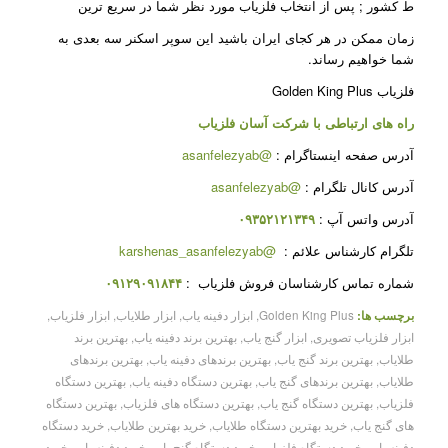
ط کشور ; پس از انتخاب فلزیاب مورد نظر شما در سریع ترین
زمان ممکن در هر کجای ایران باشید این سوپر اسکنر سه بعدی به
شما خواهیم رساند.
فلزیاب Golden King Plus
راه های ارتباطی با شرکت
آسان فلزیاب
آدرس صفحه اینستاگرام :
@asanfelezyab
آدرس کانال تلگرام :
@asanfelezyab
آدرس واتس آپ :
۰۹۳۵۲۱۲۱۳۴۹
تلگرام کارشناس علائم :
@karshenas_asanfelezyab
شماره تماس کارشناسان فروش فلزیاب :
۰۹۱۲۹۰۹۱۸۴۴
برچسب ها:
Golden King Plus
,
ابزار دفینه یاب
,
ابزار طلایاب
,
ابزار فلزیاب
,
ابزار فلزیاب تصویری
,
ابزار گنج یاب
,
بهترین برند دفینه یاب
,
بهترین برند
طلایاب
,
بهترین برند گنج یاب
,
بهترین برندهای دفینه یاب
,
بهترین برندهای
طلایاب
,
بهترین برندهای گنج یاب
,
بهترین دستگاه دفینه یاب
,
بهترین دستگاه
فلزیاب
,
بهترین دستگاه گنج یاب
,
بهترین دستگاه های فلزیاب
,
بهترین دستگاه
های گنج یاب
,
خرید بهترین دستگاه طلایاب
,
خرید بهترین طلایاب
,
خرید دستگاه
دفینه یاب
,
خرید دستگاه فلزیاب
,
خرید دستگاه گنج یاب
,
خرید دفینه یاب
,
خرید