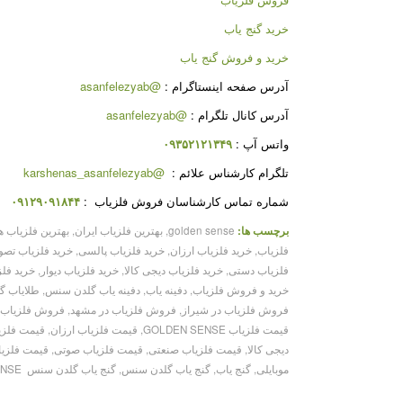
خرید گنج یاب
خرید و فروش گنج یاب
آدرس صفحه اینستاگرام :
@asanfelezyab
آدرس کانال تلگرام :
@asanfelezyab
واتس آپ :
۰۹۳۵۲۱۲۱۳۴۹
تلگرام کارشناس علائم :
@karshenas_asanfelezyab
شماره تماس کارشناسان فروش فلزیاب :
۰۹۱۲۹۰۹۱۸۴۴
برچسب ها:
golden sense
,
بهترین فلزیاب ایران
,
بهترین فلزیاب ه
فلزیاب
,
خرید فلزیاب ارزان
,
خرید فلزیاب پالسی
,
خرید فلزیاب تصو
فلزیاب دستی
,
خرید فلزیاب دیجی کالا
,
خرید فلزیاب دیوار
,
خرید فل
خرید و فروش فلزیاب
,
دفینه یاب
,
دفینه یاب گلدن سنس
,
طلایاب گلدن س
فروش فلزیاب در شیراز
,
فروش فلزیاب در مشهد
,
فروش فلزیاب 
قیمت فلزیاب GOLDEN SENSE
,
قیمت فلزیاب ارزان
,
قیمت فلزیا
دیجی کالا
,
قیمت فلزیاب صنعتی
,
قیمت فلزیاب صوتی
,
قیمت فلزی
موبایلی
,
گنج یاب
,
گنج یاب گلدن سنس
,
گنج یاب گلدن سنس GOLDEN SENSE