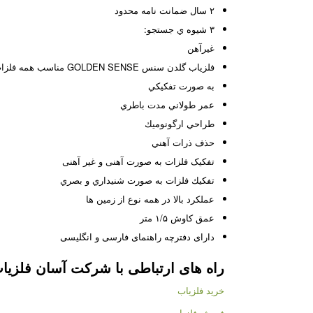
۲ سال ضمانت نامه محدود
۳ شيوه ي جستجو:
غيرآهن
فلزیاب گلدن سنس GOLDEN SENSE مناسب همه فلزات
به صورت تفكيكي
عمر طولاني مدت باطري
طراحي ارگونوميك
حذف ذرات آهني
تفکیک فلزات به صورت آهنی و غیر آهنی
تفكيك فلزات به صورت شنيداري و بصري
عملكرد بالا در همه نوع از زمين ها
عمق کاوش ۱/۵ متر
دارای دفترچه راهنمای فارسی و انگلیسی
راه های ارتباطی با شرکت
آسان فلزیا
خرید فلزیاب
فروش فلزیاب