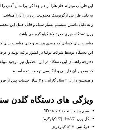
این فلزیاب میتواند فلز هارا از هم جدا کن برا مثال آهنی را
به دلیل طراحی ارگونومیک محبوبیت زیادی را دارا میباشد،
و به دلیل داشتن سیستم بسیار سبک و قابل حمل این محصو
وزن دستگاه چیزی حدود ۱/۷ کیلو گرم می باشد،
مناسب برای کسانی که مبتدی هستند و حتی مناسب برای کس
این دستگاه توسط شرکت نوکتا در کشور ترکیه تولید و عرض
دفترچه راهنمای این دستگاه در این محصول نیز موجود میباش
که به دو زبان فارسی و انگلیسی ترجمه شده است،
و همچنین دارای ۲ سال گارانتی و ۳ سال خدمات پس از فروش میباشد.
ویژگی های دستگاه گلدن س
سيم پيچ جستجو DD 16 × 13
كل وزن- lbs3/7. (1/7كيلوگرم)
فركانس- ۵/۱۷ كيلوهرتز