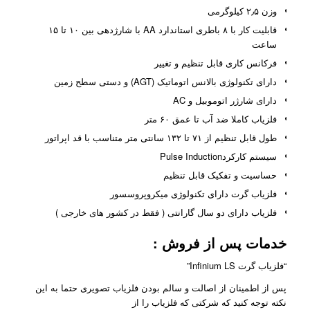
وزن ۲٫۵ کیلوگرمی
قابلیت کار با ۸ باطری استاندارد AA با شارژدهی بین ۱۰ تا ۱۵
ساعت
فرکانس کاری قابل تنظیم و تغییر
دارای تکنولوژی بالانس اتوماتیک (AGT) و دستی سطح زمین
دارای شارژر اتوموبیل و AC
فلزیاب کاملا ضد آب تا عمق ۶۰ متر
طول قابل تنظیم از ۷۱ تا ۱۳۲ سانتی متر متناسب با قد اپراتور
سیستم کارکردPulse Induction
حساسیت و تفکیک قابل تنظیم
فلزیاب گرت دارای تکنولوژی میکروپروسسور
فلزیاب دارای دو سال گارانتی ( فقط در کشور های خارجی )
خدمات پس از فروش :
“فلزیاب گرت Infinium LS”
پس از اطمینان از اصالت و سالم بودن فلزیاب تصویری حتما به این
نکته توجه کنید که شرکتی که فلزیاب را از