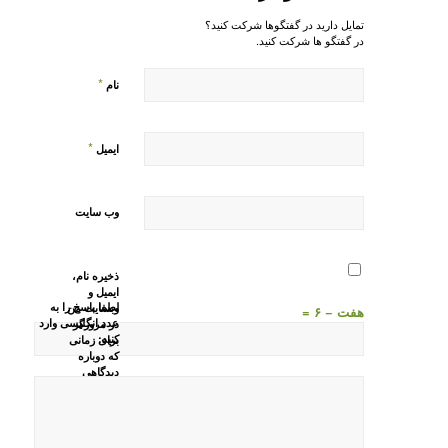
تمایل دارید در گفتگوها شرکت کنید؟
در گفتگو ها شرکت کنید.
*
نام
*
ایمیل
وب‌ سایت
ذخیره نام،
ایمیل و
لطفا پاسخ را به
وبسایت من
هفت − ۶ =
عدد انگلیسی وارد
در مرورگر
کنید:
برای زمانی
که دوباره
دیدگاهی
می‌نویسم.