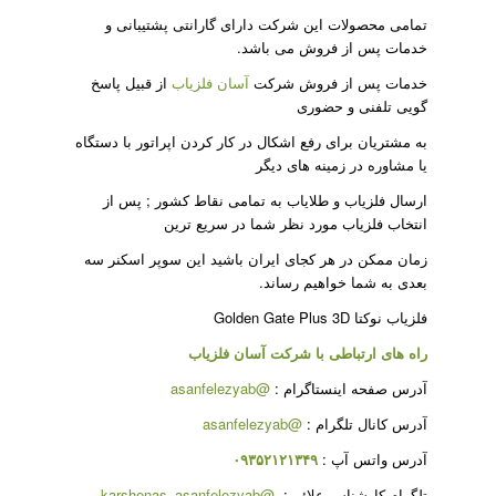
تمامی محصولات این شرکت دارای گارانتی پشتیبانی و
خدمات پس از فروش می باشد.
خدمات پس از فروش شرکت
آسان فلزیاب
از قبیل پاسخ
گویی تلفنی و حضوری
به مشتریان برای رفع اشکال در کار کردن اپراتور با دستگاه
یا مشاوره در زمینه های دیگر
ارسال فلزیاب و طلایاب به تمامی نقاط کشور ; پس از
انتخاب فلزیاب مورد نظر شما در سریع ترین
زمان ممکن در هر کجای ایران باشید این سوپر اسکنر سه
بعدی به شما خواهیم رساند.
فلزیاب نوکتا Golden Gate Plus 3D
راه های ارتباطی با شرکت
آسان فلزیاب
آدرس صفحه اینستاگرام :
@asanfelezyab
آدرس کانال تلگرام :
@asanfelezyab
آدرس واتس آپ :
۰۹۳۵۲۱۲۱۳۴۹
تلگرام کارشناس علائم :
@karshenas_asanfelezyab