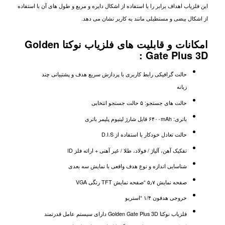
این فلزیاب اهداف برابر را با استفاده از اشکال دایره و مربع و طول های آن با استفاده
از اشکال بیضی و مستطیلی مانند به کاربر نشان می دهد.
امکانات و قابلیت های فلزیاب نوکتا Golden
Gate Plus 3D :
حالت گرافیکی رابط کاربری با پردازش سریع هدف و پشتیبانی چند
زبانه
حالت های جستجو:
۵
حالت جستجو انتخابی
باتری:
mAh
۶۴۰۰
قابل شارژ لیتیوم پلیمر باتری
حالت تعادل خودکار با استفاده از
D.I.S
تفکیک آهن، آلیاژ / فولاد، طلا / غیر آهنی + ارائه فلز
ID
شناسایی اندازه و نوع هدف واقعی با نمایش سه بعدی
صفحه نمایش
۷ “
٫
۵
صفحه نمایش
TFT
رنگی
VGA
خروجی هدفون
۱/۴ “
استریو
فلزیاب نوکتا Golden Gate Plus 3D دارای سیستم عامل قدرتمند