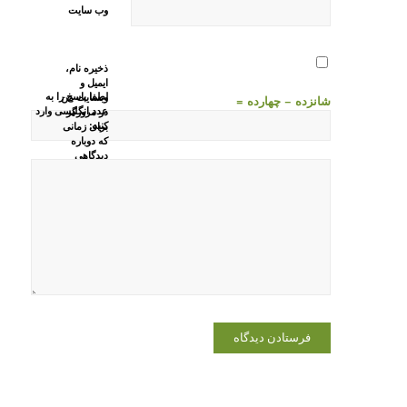
وب‌ سایت
ذخیره نام،
ایمیل و
لطفا پاسخ را به
وبسایت من
شانزده − چهارده =
عدد انگلیسی وارد
در مرورگر
کنید:
برای زمانی
که دوباره
دیدگاهی
می‌نویسم.