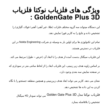
ویژگی های فلزیاب نوکتا فلزیاب
GoldenGate Plus 3D :
این دستگاه میتواند سه گروه مختلف فلزات (طلا، غیر آهنی/ آهنی/ فولاد، آلیاژی) را
تشخیص داده و نتایج را به کاربر فورا نمایش دهد.
تمام این تکنولوژی ها برای اولین بار به وسیله ی شرکت
Nokta Engineering
در این
فلزیاب در دسترس هستند.
این فلزیاب
سیگنال بدست آمده از هدف را با ابعاد آن (عرض – طول) مرتبط می کند.
بر اساس زاویه هدف زیر زمینی، این فلزیاب ابعاد را از لحاظ سانتی متر در نموداری که
در صفحه نمایش سه بعدی وجود دارد،
نشان می دهد. کاربر می تواند ابعاد هدف زیرزمینی و همچنین منطقه جستجو را با نگاه
کردن به این داده ها تشخیص دهد.
فلزیاب نوکتا مدل Golden Gate Plus 3D
می تواند نمودار ۳
D
سیگنال
تشخیص را بلافاصله بسازد.