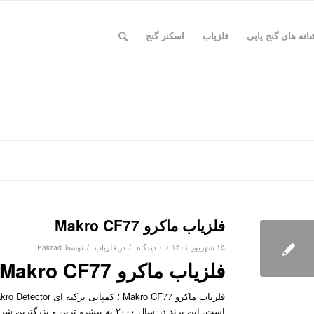
انه های گنج یابی
فلزیاب
اسکنر گنج
فلزیاب ماکرو Makro CF77
/
/
/
۱۵ شهریور ۱۴۰۱
۰ دیدگاه
در
فلزیاب
توسط
Pakzad
فلزیاب ماکرو Makro CF77 ساخت ترکیه
است. این برند در سال ۲۰۰۰ به پیشرو 