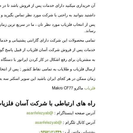
آن خریداری میکنید دارای خدمات پس از فروش باشد تا در صو
داشتید بتوانید به راحتی با شرکت مورد نظر تماس بگیرید و یا 
پس از انتخاب فلزیاب مورد نظر تان ، ما در سریع ترین زم
رساند.
تمامی محصولات این شرکت دارای گارانتی پشتیبانی و خدم
خدمات پس از فروش شرکت آسان فلزیاب از قبیل پاسخ گوی
به مشتریان برای رفع اشکال در کار کردن اپراتور با دستگاه 
ارسال فلزیاب و طلایاب به تمامی نقاط کشور ; پس از انتخ
زمان ممکن در هر کجای ایران باشید این سوپر اسکنر سه بع
فلزیاب
ماکرو Makro CF77
راه های ارتباطی با شرکت
آسان فلزیا
آدرس صفحه اینستاگرام
:
@asanfelezyab
آدرس کانال تلگرام
:
@asanfelezyab
پشتیبانی واتس آپ
:
۰۹۳۵۲۱۲۱۳۴۹