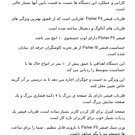
کارایی و عملکرد این دستگاه ها نسبت به قیمت پایین آنها بسیار عالی
است.
فلزیاب فیشر Fisher F5 فلزیابی است که از تلفیق بهترین ویژگی های
فلزیاب های آنالوگ و دیجیتال ساخته شده است.
فیشر Fisher F5 دارای لوپ جستجوي ۱۰ اينچ می باشد.
حساسيت فیشر Fisher f5‌ از هر تجربه کاوشگران حرفه ای نمایان
شده است.
اين دستگاه اهدافي با عمق بيش از ۱۰ متر در انواع خاك ها با
حساسيت متوسط را رديابي مي كند.
اين ويژگي به جست و جوگران اجازه مي دهد تا به درستي بر آن گزينه
خاص تعيين محل كنند.
فلزیاب فیشر دارای يك صفحه ي بزرگ با ۷ دكمه فشاري بزرگ و يك
صفحه نمايش بزرگ است.
صفحه كنترل براي كار كردن کاربر بسيار ساده است، فلزیاب فیشر يك
ردياب بسيار خوب براي کاربران تازه کار است.
وزن سبك فیشر Fisher F5 با بازوبند قابل تنظيم ، شما را براي ساعت
ها جستجو سرپا نگه خواهد داشت.