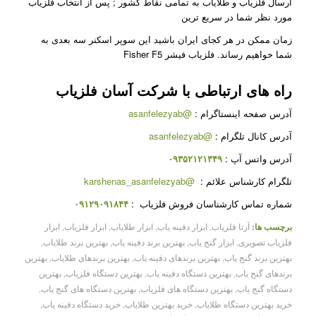
ارسال فلزیاب و طلایاب به تمامی نقاط کشور ; پس از انتخاب فلزیاب
مورد نظر شما در سریع ترین
زمان ممکن در هر کجای ایران باشید این سوپر اسکنر سه بعدی به
شما خواهیم رساند. فلزیاب فیشر Fisher F5
راه های ارتباطی با شرکت
آسان فلزیاب
آدرس صفحه اینستاگرام :
@asanfelezyab
آدرس کانال تلگرام :
@asanfelezyab
آدرس واتس آپ :
۰۹۳۵۲۱۲۱۳۴۹
تلگرام کارشناس علائم :
@karshenas_asanfelezyab
شماره تماس کارشناسان فروش فلزیاب :
۰۹۱۲۹۰۹۱۸۴۴
برچسب ها:
آرتا فلزیاب
,
ابزار دفینه یاب
,
ابزار طلایاب
,
ابزار فلزیاب
,
ابزار
فلزیاب تصویری
,
ابزار گنج یاب
,
بهترین برند دفینه یاب
,
بهترین برند طلایاب
,
بهترین برند گنج یاب
,
بهترین برندهای دفینه یاب
,
بهترین برندهای طلایاب
,
بهترین
برندهای گنج یاب
,
بهترین دستگاه دفینه یاب
,
بهترین دستگاه فلزیاب
,
بهترین
دستگاه گنج یاب
,
بهترین دستگاه های فلزیاب
,
بهترین دستگاه های گنج یاب
,
خرید بهترین دستگاه طلایاب
,
خرید بهترین طلایاب
,
خرید دستگاه دفینه یاب
,