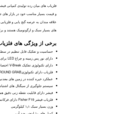
فلزیاب های میان رده تولیدی کمپانی فیشر
و قیمت بسیار مناسب خود در بازار های جه
علاقه مندان به عرصه گنج یابی و فلزیابی
های بسیار سبک و ارگونومیک هستند و برا
برخی از ویژگی های فلزیاب فیشر F19
حساسیت و تفکیک قابل تنظیم در سطو
دارای نور پس زمینه و چراغ LED برای کار در محیط های کم نور
دارای تکنولوژی تفکیک V-Break اختصاصی شرکت فیشر
فلزیاب دارای تکنولوژیGROUND GRAB برای بالانس اتوماتیک زمین و قابلیت بالانس دستی سطح زمین
عملکرد خیره کننده در زمین های معدنی
سیستم جلوگیری از سیگنال های اشتباه 
فیشر دارای قابلیت نقطه زنی دقیق هم
فلزیاب فیشر Fisher F19 دارای فرکانس کاری ۱۹ کیلوهرتز
وزن بسیار سبک ۱٫۱ کیلوگرمی
کویل های ۱۰ اینچی ضد آب