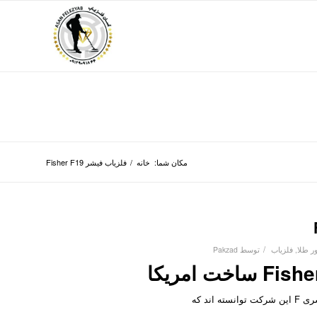
مکان شما:
خانه
/
فلزیاب فیشر Fisher F19
/
 طلا
,
فلزیاب
توسط
Pakzad