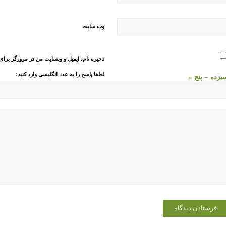
وب‌ سایت
ذخیره نام، ایمیل و وبسایت من در مرورگر برای
لطفا پاسخ را به عدد انگلیسی وارد کنید:
یزده − پنج =