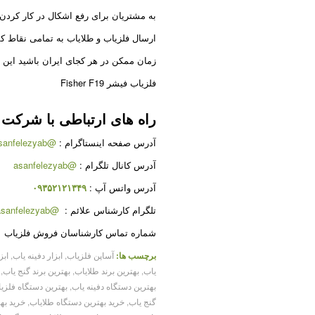
به مشتریان برای رفع اشکال در کار کردن ا
ارسال فلزیاب و طلایاب به تمامی نقاط ک
زمان ممکن در هر کجای ایران باشید این 
فلزیاب فیشر Fisher F19
راه های ارتباطی با شرکت
آدرس صفحه اینستاگرام :
@asanfelezyab
آدرس کانال تلگرام :
@asanfelezyab
آدرس واتس آپ :
۰۹۳۵۲۱۲۱۳۴۹
تلگرام کارشناس علائم :
@karshenas_asanfelezyab
شماره تماس کارشناسان فروش فلزیاب 
برچسب ها:
آساپن فلزیاب
,
ابزار دفینه یاب
,
ابز
یاب
,
بهترین برند طلایاب
,
بهترین برند گنج یاب
,
بهترین دستگاه دفینه یاب
,
بهترین دستگاه فلزی
گنج یاب
,
خرید بهترین دستگاه طلایاب
,
خرید به