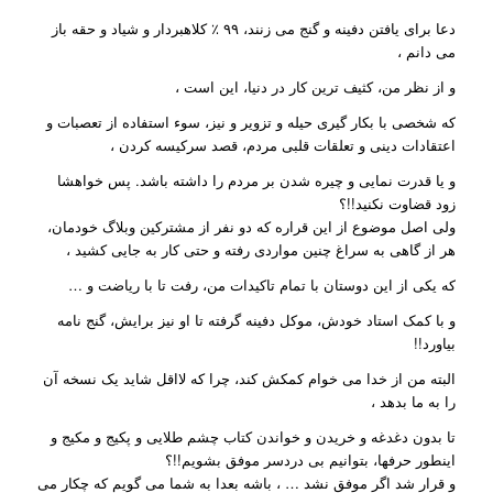
دعا برای یافتن دفینه و گنج می زنند، ۹۹ ٪ کلاهبردار و شیاد و حقه باز
می دانم ،
و از نظر من، کثیف ترین کار در دنیا، این است ،
که شخصی با بکار گیری حیله و تزویر و نیز، سوء استفاده از تعصبات و
اعتقادات دینی و تعلقات قلبی مردم، قصد سرکیسه کردن ،
و یا قدرت نمایی و چیره شدن بر مردم را داشته باشد. پس خواهشا
زود قضاوت نکنید!!؟
ولی اصل موضوع از این قراره که دو نفر از مشترکین وبلاگ خودمان،
هر از گاهی به سراغ چنین مواردی رفته و حتی کار به جایی کشید ،
که یکی از این دوستان با تمام تاکیدات من، رفت تا با ریاضت و …
و با کمک استاد خودش، موکل دفینه گرفته تا او نیز برایش، گنج نامه
بیاورد!!
البته من از خدا می خوام کمکش کند، چرا که لااقل شاید یک نسخه آن
را به ما بدهد ،
تا بدون دغدغه و خریدن و خواندن کتاب چشم طلایی و پکیج و مکیج و
اینطور حرفها، بتوانیم بی دردسر موفق بشویم!!؟
و قرار شد اگر موفق نشد … ، باشه بعدا به شما می گویم که چکار می