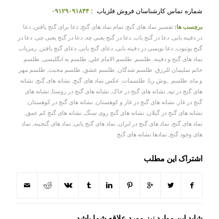
شماره تماس کارشناسان فروش فلزیاب :
۰۹۱۲۹۰۹۱۸۴۴
برچسب ها:
تفسیر نماد های گنج
,
تمام نماد های گنج
,
دعا برای گنج یافتن
,
دعا
در دفینه یابی
,
دعا در گنج یاب
,
دعا در گنج یعنی چه
,
دعا در گنج یعنی چی
,
دعا در
گنج یوتیوب
,
دعا نویسی در دفینه یابی
,
دعای گنج یابی
,
دعای گنج یافتن
,
رمزیاب
نماد های گنج و دفینه
,
طلسم
,
طلسم الامام علي
,
طلسم به انگلیسی
,
طلسم
خاتم سليمان للرزق
,
طلسم شدگان
,
طلسم عشق
,
طلسم محبت
,
طلسم مهر
و ماه
,
طلسم ہوش ربا
,
طلسمات
,
عکس نماد های گنج
,
نشانه های گنج
,
نشانه
های گنج در تپه
,
نشانه های گنج در خاک
,
نشانه های گنج در روستا
,
نشانه های
گنج در غار
,
نشانه های گنج در غار و کوهستان
,
نشانه های گنج در کوهستان
,
نشانه های گنج در گیلان
,
نشانه های گنج روی سنگ
,
نشانه های گنج کم عمق
,
نماد های گنج
,
نماد های گنج در ایران
,
نماد های گنج یابی
,
نماد های گنجینه
,
نماد
های وجود گنج
,
نمادها نشانه های گنج
اشتراک این مطلب
شاید این موارد نیز مورد علاقه شما باشد