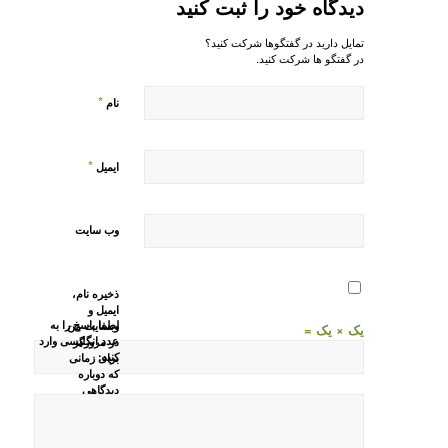
دیدگاه خود را ثبت کنید
تمایل دارید در گفتگوها شرکت کنید؟
در گفتگو ها شرکت کنید.
*
نام
*
ایمیل
وب‌ سایت
ذخیره نام،
ایمیل و
لطفا پاسخ را به
وبسایت من
یک × یک =
عدد انگلیسی وارد
در مرورگر
کنید:
برای زمانی
که دوباره
دیدگاهی
می‌نویسم.