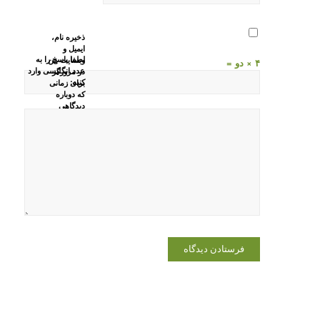
ذخیره نام،
ایمیل و
لطفا پاسخ را به
وبسایت من
۴ × دو =
عدد انگلیسی وارد
در مرورگر
کنید:
برای زمانی
که دوباره
دیدگاهی
می‌نویسم.