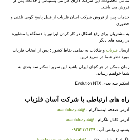
تمامی محصولات این شرکت دارای گارانتی پشتیبانی و خدمات پس از
فروش می باشد.
خدمات پس از فروش شرکت آسان فلزیاب از قبیل پاسخ گویی تلفنی و
حضوری
به مشتریان برای رفع اشکال در کار کردن اپراتور با دستگاه یا مشاوره
در زمینه های دیگر
ارسال
فلزیاب
و طلایاب به تمامی نقاط کشور ; پس از انتخاب فلزیاب
مورد نظر شما در سریع ترین
زمان ممکن در هر کجای ایران باشید این سوپر اسکنر سه بعدی به
شما خواهیم رساند.
اسکنر سه بعدی Evolution NTX
راه های ارتباطی با شرکت
آسان فلزیاب
آدرس صفحه اینستاگرام
:
@asanfelezyab
آدرس کانال تلگرام
:
@asanfelezyab
پشتیبان واتس آپ
:
۰۹۳۵۲۱۲۱۳۴۹
تلگرام کارشناس علائم
:
@karshenas_asanfelezyab