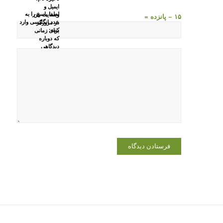
ایمیل و
لطفا پاسخ را به
وبسایت من
۱۵ − پانزده =
عدد انگلیسی وارد
در مرورگر
کنید:
برای زمانی
که دوباره
دیدگاهی
می‌نویسم.