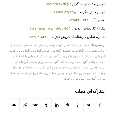
آدرس صفحه اینستاگرام
:
@asanfelezyab
آدرس کانال تلگرام
:
@asanfelezyab
واتس آپ
:
۰۹۳۵۲۱۲۱۳۴۹
تلگرام کارشناس علائم
:
@karshenas_asanfelezyab
شماره تماس کارشناسان فروش فلزیاب
:
۰۹۱۲۹۰۹۱۸۴۴
برچسب ها:
دفینه
,
دفینه چشمه در کوه
,
دفینه در جدول
,
دفینه معنی
,
دفینه های
ایران
,
دفینه یابی
,
گنج جوجه چیست
,
گنج مرغ جوجه
,
گنج یابی
,
گنج یابی با چوب
,
گنج یابی با خردل
,
گنج یابی با خروس
,
گنج یابی با سگ
,
گنج یابی با گندم
,
گنج
یابی با موبایل
,
گنج یابی بدون دستگاه
,
گنج یابی به روش سنتی
,
گنج یابی به
روش قدیمی
,
نشانه جوجه
,
نشانه جوجه و مرغ در دفینه یابی
,
نشانه مرغ
,
نماد
جوجه
,
نماد جوجه مرغ
,
نماد جوجه و مرغ
,
نماد مرغ
,
نماد مرغ در دفینه یابی
,
نماد
مرغ در گنج یابی
,
نماد مرغ و جوجه
اشتراک این مطلب