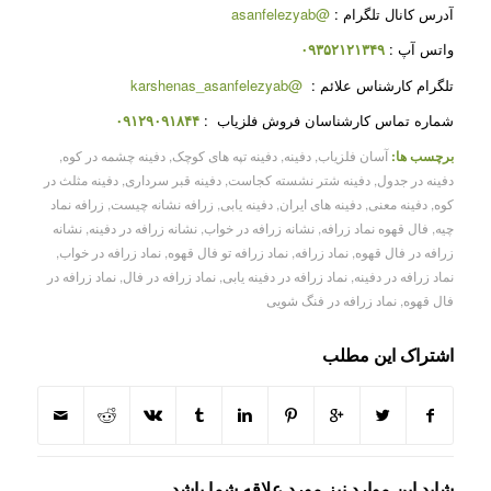
آدرس کانال تلگرام :
@asanfelezyab
واتس آپ :
۰۹۳۵۲۱۲۱۳۴۹
تلگرام کارشناس علائم :
@karshenas_asanfelezyab
شماره تماس کارشناسان فروش فلزیاب :
۰۹۱۲۹۰۹۱۸۴۴
برچسب ها:
آسان فلزیاب
,
دفینه
,
دفینه تپه های کوچک
,
دفینه چشمه در کوه
,
دفینه در جدول
,
دفینه شتر نشسته کجاست
,
دفینه قبر سرداری
,
دفینه مثلث در
کوه
,
دفینه معنی
,
دفینه های ایران
,
دفینه یابی
,
زرافه نشانه چیست
,
زرافه نماد
چیه
,
فال قهوه نماد زرافه
,
نشانه زرافه در خواب
,
نشانه زرافه در دفینه
,
نشانه
زرافه در فال قهوه
,
نماد زرافه
,
نماد زرافه تو فال قهوه
,
نماد زرافه در خواب
,
نماد زرافه در دفینه
,
نماد زرافه در دفینه یابی
,
نماد زرافه در فال
,
نماد زرافه در
فال قهوه
,
نماد زرافه در فنگ شویی
اشتراک این مطلب
شاید این موارد نیز مورد علاقه شما باشد