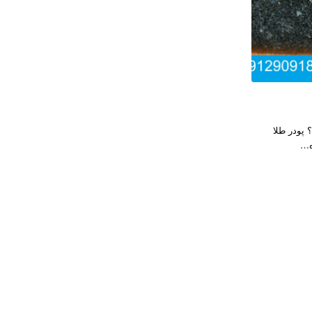
پودر طلا
ه…