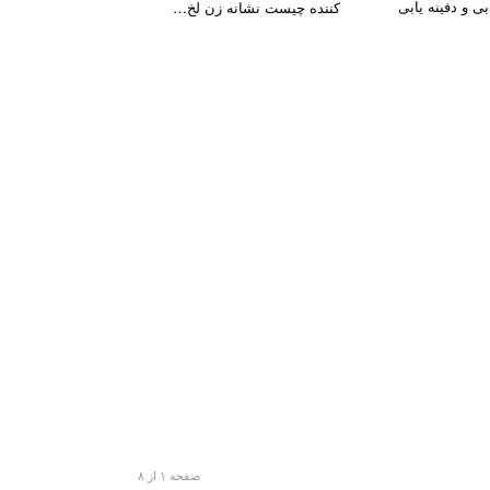
بی و دفینه یابی
کننده چیست نشانه زن لخ…
صفحه ۱ از ۸