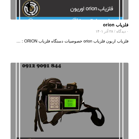
فلزیاب orion
۰ دیدگاه
/
۲۸ آذر ۱۴۰۱
فلزیاب اریون فلزیاب orion خصوصیات دستگاه فلزیاب ORION : …