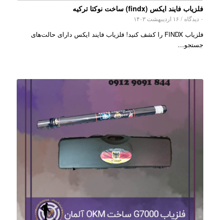
فلزیاب فایند ایکس (findx) ساخت نوکتا ترکیه
۰ دیدگاه
/
۱۶ اردیبهشت ۱۴۰۳
فلزیاب FINDX را کشف کنید! فلزیاب فایند ایکس دارای حالت‌های
جستجو…