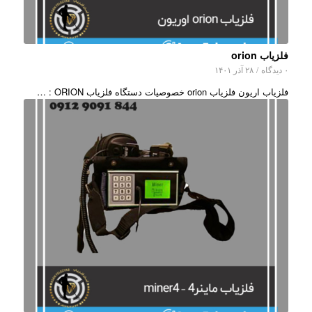
فلزیاب orion
۰ دیدگاه
/
۲۸ آذر ۱۴۰۱
فلزیاب اریون فلزیاب orion خصوصیات دستگاه فلزیاب ORION : …