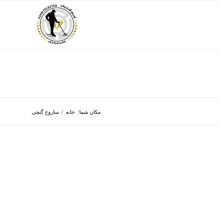
مکان شما:
خانه
/
ساروج گنچی