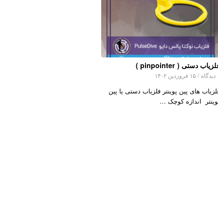
زیاب دستی ( pinpointer )
اه
/
۱۵ فروردین ۱۴۰۲
لزیاب های پین پوینتر فلزیاب دستی یا پین
وینتر اندازه کوچک …