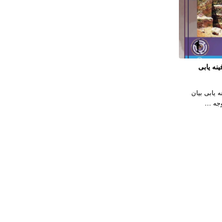
نه یابی
 یابی بیان
وجه …