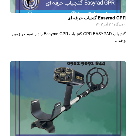
Easyrad GPR گنجیاب حرفه ای
۰ دیدگاه
/
۳ آذر ۱۴۰۳
گنج یاب GPR EASYRAD گنج یاب Easyrad GPR رادار نفوذ در زمین
و ف…