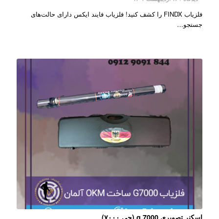
فلزیاب FINDX را کشف کنید! فلزیاب فایند ایکس دارای حالت‌های
جستجو…
اسکنر تصویری g 7000 (جی ۷۰۰۰)