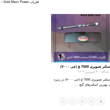
فلزیاب Gold Maxx Power ؛ شرک…
کنر تصویری g 7000 (جی ۷۰۰۰)
اه
/
۳۰ فروردین ۱۴۰۳
اسکنر تصویری g 7000 (جی ۷۰۰۰) در زمره
 بهترین اسکنرهای گنج …
»
›
۳
۲
۱