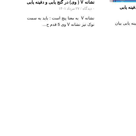
نشانه V ( وی) در گنج یابی و دفینه یابی
فینه یابی
۰ دیدگاه
/
۲۷ مرداد ۱۴۰۱
نشانه V به معنا پنج است : باید به سمت
نه یابی بیان
نوک تیز نشانه V وی 5 قدم ح…