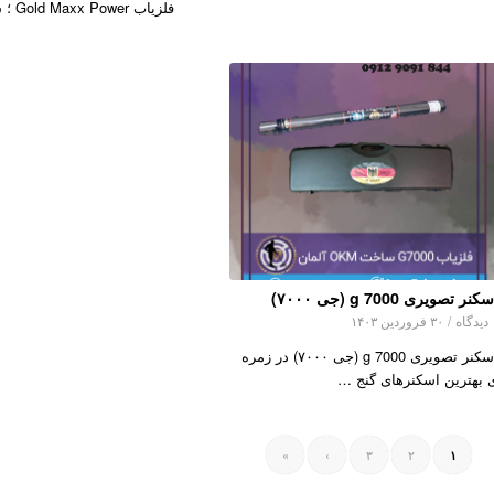
فلزیاب Gold Maxx Power ؛ شرک…
کنر تصویری g 7000 (جی ۷۰۰۰)
اه
/
۳۰ فروردین ۱۴۰۳
اسکنر تصویری g 7000 (جی ۷۰۰۰) در زمره
 بهترین اسکنرهای گنج …
»
›
۳
۲
۱