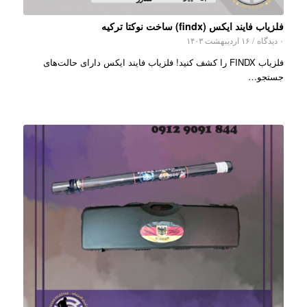
فلزیاب فایند ایکس (findx) ساخت نوکتا ترکیه
۰ دیدگاه
/
۱۶ اردیبهشت ۱۴۰۳
فلزیاب FINDX را کشف کنید! فلزیاب فایند ایکس دارای حالت‌های
جستجو…