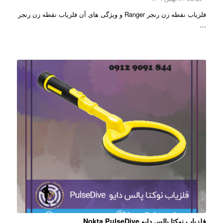
فلزیاب نقطه زن رنجر Ranger و ویژگی های آن فلزیاب نقطه زن رنجر
…
فلزیاب نوکتا پالس دایو Nokta PulseDive