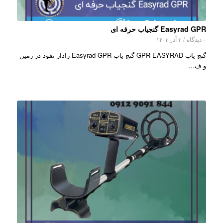
Easyrad GPR گنجیاب حرفه ای
۰ دیدگاه
/
۳ آذر ۱۴۰۳
گنج یاب GPR EASYRAD گنج یاب Easyrad GPR رادار نفوذ در زمین
و ف…