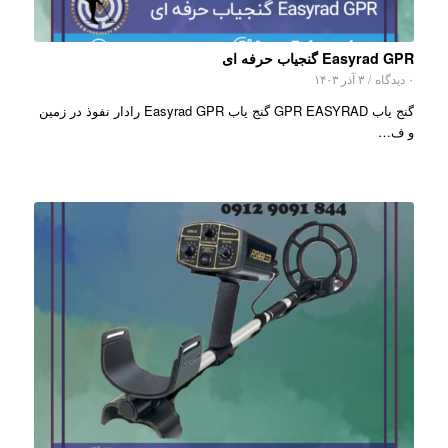
Easyrad GPR گنجیاب حرفه ای
۰ دیدگاه
/
۳ آذر ۱۴۰۳
گنج یاب GPR EASYRAD گنج یاب Easyrad GPR رادار نفوذ در زمین
و ف…