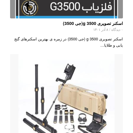
اسکنر تصویری g 3500(جی 3500)
۰ دیدگاه
/
۸ آذر ۱۴۰۱
اسکنر تصویری g 3500 (جی 3500) در زمره ی بهترین اسکنرهای گنج
یابی و طلایا…