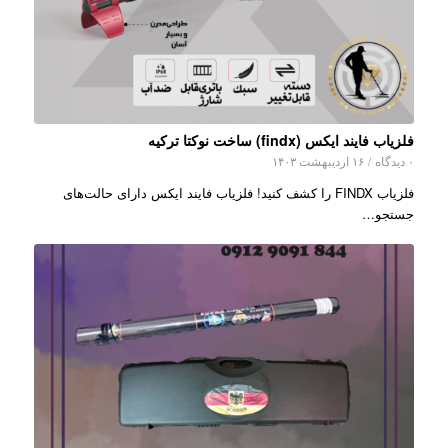
فلزیاب فایند ایکس (findx) ساخت نوکتا ترکیه
۰ دیدگاه
/
۱۶ اردیبهشت ۱۴۰۳
فلزیاب FINDX را کشف کنید! فلزیاب فایند ایکس دارای حالت‌های
جستجو…