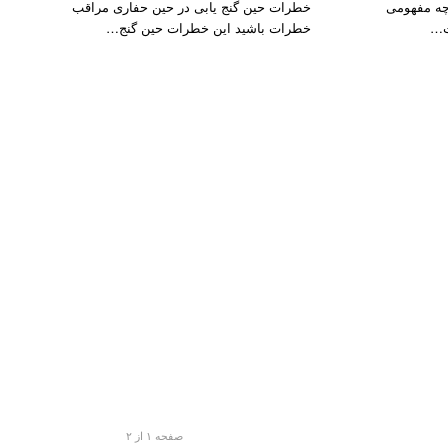
چه مفهومی
خطرات حین گنج یابی در حین حفاری مراقب
ت…
خطرات باشید این خطرات حین گنج…
صفحه ۱ از ۲