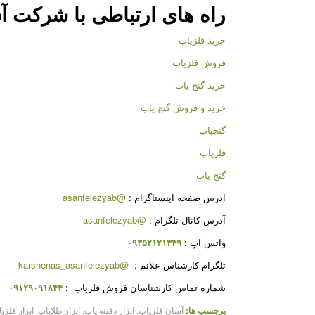
راه های ارتباطی با شرکت
آ
خرید فلزیاب
فروش فلزیاب
خرید گنج یاب
خرید و فروش گنج یاب
گنجیاب
فلزیاب
گنج یاب
آدرس صفحه اینستاگرام :
@asanfelezyab
آدرس کانال تلگرام :
@asanfelezyab
واتس آپ :
۰۹۳۵۲۱۲۱۳۴۹
تلگرام کارشناس علائم :
@karshenas_asanfelezyab
شماره تماس کارشناسان فروش فلزیاب :
۰۹۱۲۹۰۹۱۸۴۴
برچسب ها:
آسان فلزیاب
,
ابزار دفینه یاب
,
ابزار طلایاب
,
ابزار فلزی