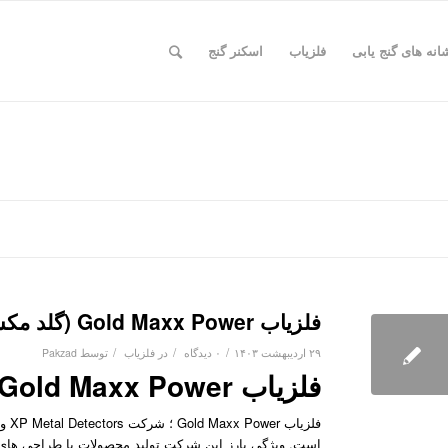
انه های گنج یابی
فلزیاب
اسکنر گنج
فلزیاب Gold Maxx Power (گلد مکس پاور)
/
/
/
۲۹ اردیبهشت ۱۴۰۳
۰ دیدگاه
در
فلزیاب
توسط
Pakzad
فلزیاب Gold Maxx Power ساخت فرانسه
است. ویژگی بارز این شرکت تولید محصولات با طراحی های ن